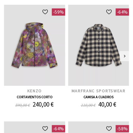
-59%
-64%
KENZO
MARFRANC SPORTSWEAR
CORTAVIENTOS CORTO
CAMISA A CUADROS
240,00 €
40,00 €
590,00 €
110,00 €
-64%
-58%