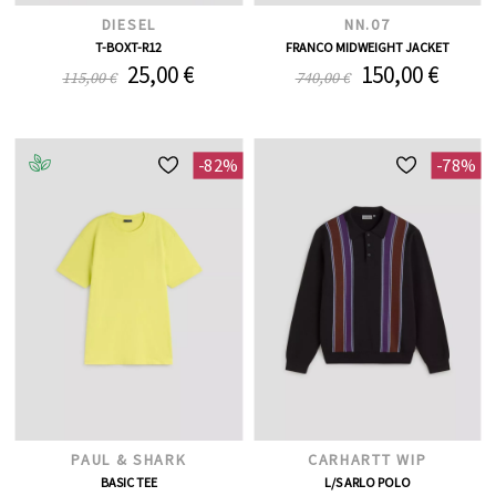
DIESEL
NN.07
T-BOXT-R12
FRANCO MIDWEIGHT JACKET
25,00 €
150,00 €
115,00 €
740,00 €
-82%
-78%
PAUL & SHARK
CARHARTT WIP
BASIC TEE
L/S ARLO POLO