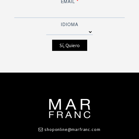
EMAIL
*
IDIOMA
shoponline@marfranc.com