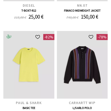
DIESEL
NN.07
T-BOXT-R12
FRANCO MIDWEIGHT JACKET
25,00 €
150,00 €
115,00 €
740,00 €
-82%
-78%
PAUL & SHARK
CARHARTT WIP
BASIC TEE
L/S ARLO POLO