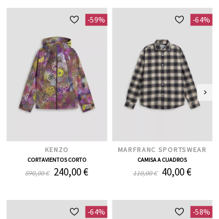
-59%
-64%
KENZO
MARFRANC SPORTSWEAR
CORTAVIENTOS CORTO
CAMISA A CUADROS
240,00 €
40,00 €
590,00 €
110,00 €
-64%
-58%